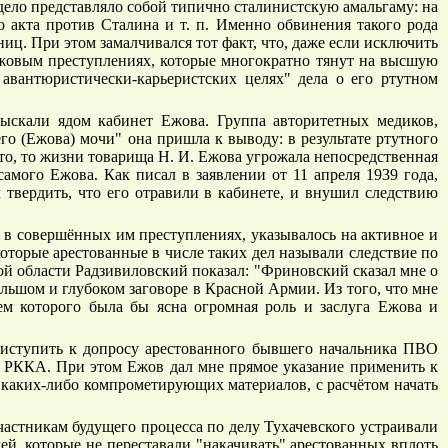
 дело представляло собой типично сталинистскую амальгаму: на
акта против Сталина и т. п. Именно обвинения такого рода
иц. При этом замалчивался тот факт, что, даже если исключить
Ежовым преступлениях, которые многократно тянут на высшую
авантюристически-карьеристских целях" дела о его ртутном
рыскали ядом кабинет Ежова. Группа авторитетных медиков,
его (Ежова) мочи" она пришла к выводу: в результате ртутного
о, то жизни товарища Н. И. Ежова угрожала непосредственная
амого Ежова. Как писал в заявлении от 11 апреля 1939 года,
твердить, что его отравили в кабинете, и внушил следствию
 в совершённых им преступлениях, указывалось на активное и
торые арестованные в числе таких дел называли следствие по
й области Радзивиловский показал: "Фриновский сказал мне о
большом и глубоком заговоре в Красной Армии. Из того, что мне
ием которого была бы ясна огромная роль и заслуга Ежова и
риступить к допросу арестованного бывшего начальника ПВО
в РККА. При этом Ежов дал мне прямое указание применить к
з каких-либо компрометирующих материалов, с расчётом начать
частникам будущего процесса по делу Тухачевского устраивали
ей, которые не переставали "накачивать" арестованных вплоть