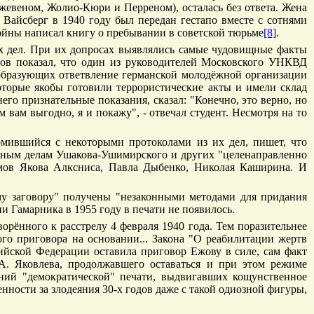
евеном, Жолио-Кюри и Перреном), осталась без ответа. Жена
 Вайсберг в 1940 году был передан гестапо вместе с сотнями
ойны написал книгу о пребывании в советской тюрьме
[8]
.
х дел. При их допросах выявлялись самые чудовищные факты
рнов показал, что один из руководителей Московского УНКВД
ы образующих ответвление германской молодёжной организации
оторые якобы готовили террористические акты и имели склад
го признательные показания, сказал: "Конечно, это верно, но
м вам выгодно, я и покажу", - отвечал студент. Несмотря на то
омившийся с некоторыми протоколами из их дел, пишет, что
ажным делам Ушакова-Ушимирского и других "целенаправленно
рмов Якова Алксниса, Павла Дыбенко, Николая Каширина. И
му заговору" получены "незаконными методами для придания
ии Гамарника в 1955 году в печати не появилось.
рённого к расстрелу 4 февраля 1940 года. Тем поразительнее
о приговора на основании... Закона "О реабилитации жертв
сийской Федерации оставила приговор Ежову в силе, сам факт
А. Яковлева, продолжавшего оставаться и при этом режиме
ений "демократической" печати, выдвигавших кощунственное
ности за злодеяния 30-х годов даже с такой одиозной фигуры,