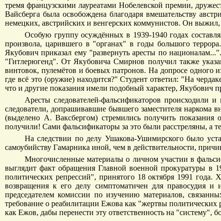
тремя французскими лауреатами Нобелевской премии, дружес
Вайсберга была освобождена благодаря вмешательству австри
немецких, австрийских и венгерских коммунистов. Он выжил,
Особую группу осуждённых в 1939-1940 годах составл
произвола, царившего в "органах" в годы большого террора
Якубович приказал ему "развернуть аресты по националам...
"Гитлерюгенд". От Якубовича Смирнов получил также указан
винтовок, пулемётов и боевых патронов. На допросе одного и
где всё это (оружие) находится?" Студент ответил: "На чердак
что и другие показания имели подобный характер, Якубович п
Аресты следователей-фальсификаторов происходили и 
следователи, допрашивавшие бывшего заместителя наркома в
(выделено А. Ваксбергом) стремились получить показания
получили! Сами фальсификаторы за это были расстреляны, а те
На следствии по делу Ушакова-Ушимирского было уста
самоубийству Гамарника иной, чем в действительности, прич
Многочисленные материалы о личном участии в фальсифи
выглядит факт обращения Главной военной прокуратуры в 1
политических репрессий", принятого 18 октября 1991 года. 
возвращения к его делу симптоматичен для правосудия и 
председателем комиссии по изучению материалов, связанны
требование о реабилитации Ежова как "жертвы политических р
как Ежов, дабы перенести эту ответственность на "систему", бо