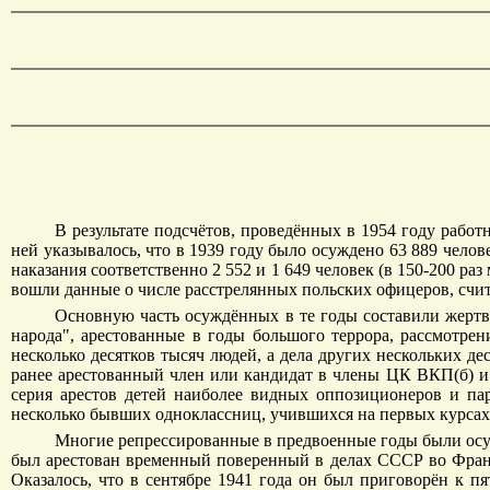
В результате подсчётов, проведённых в 1954 году раб
ней указывалось, что в 1939 году было осуждено 63 889 челове
наказания соответственно 2 552 и 1 649 человек (в 150-200 раз 
вошли данные о числе расстрелянных польских офицеров, счи
Основную часть осуждённых в те годы составили жертвы
народа", арестованные в годы большого террора, рассмотре
несколько десятков тысяч людей, а дела других нескольких д
ранее арестованный член или кандидат в члены ЦК ВКП(б) и н
серия арестов детей наиболее видных оппозиционеров и па
несколько бывших одноклассниц, учившихся на первых курсах 
Многие репрессированные в предвоенные годы были осуж
был арестован временный поверенный в делах СССР во Франц
Оказалось, что в сентябре 1941 года он был приговорён к пя