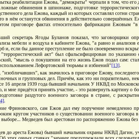
пытка реабилитации Ежова, "демократы" черпали в том, что его
ложные обвинения в шпионаже, подготовке террористического 
твенного дела Ежова, каждый из которых составлял сотни стран
 то в нём останутся обвинения в действительно совершённых 
этом приговоре фактах относительно фабрикации Ежовым "в 
вший секретарь Ягоды Буланов показал, что заговорщики оп
нализа мебели и воздуха в кабинете Ежова, "а равно и анализов 
б и, если бы данное преступление не было своевременно вскрыт
т "террористический акт" был сфальсифицирован по указанию с
кий, "мысль о покушении на его жизнь Ежов подал сам: стал 
с использованием Лефортовской тюрьмы и избиений"
[13]
.
"изобличавших", как значилось в приговоре Ежову, последнего
очных и групповых дел. Причём, как это ни поразительно, неко
осе 16 апреля 1939 года бывший начальник У НКВД по Московско
, и мне придётся принять участие, - это развернуть картину о 
подготовке раздутого военного заговора в стране, с раскрыт
4]
.
зание Фриновского, сам Ежов дал ему поручение немедленно п
оким кругом участников о существовании военного заговора 
х выборе... Медведев был арестован по распоряжению Ежова бе
сяцев до ареста Ежова) бывший начальник охраны НКВД Дагин, у
б этих очных ставках "заранее предупреждали всех следовател