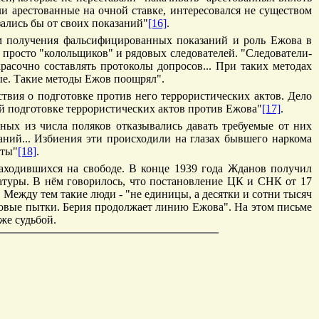
ли арестованные на очной ставке, интересовался не существом
зались бы от своих показаний"
[16]
.
м получения фальсифицированных показаний и роль Ежова в
 просто "колольщиков" и рядовых следователей. "Следователи-
расочно составлять протоколы допросов... При таких методах
ые. Такие методы Ежов поощрял".
вия о подготовке против него террористических актов. Дело
ой подготовке террористических актов против Ежова"
[17]
.
ных из числа поляков отказывались давать требуемые от них
заний... Избиения эти происходили на глазах бывшего наркома
аты"
[18]
.
ходившихся на свободе. В конце 1939 года Жданов получил
атуры. В нём говорилось, что постановление ЦК и СНК от 17
Между тем такие люди - "не единицы, а десятки и сотни тысяч
ековые пытки. Берия продолжает линию Ежова". На этом письме
же судьбой.