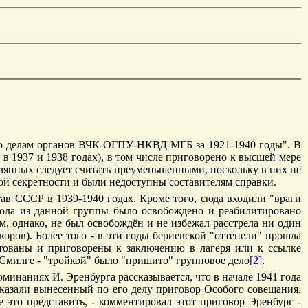
 по делам органов ВЧК-ОГПУ-НКВД-МГБ за 1921-1940 годы". В
м в 1937 и 1938 годах), в том числе приговорено к высшей мере
лянных следует считать преуменьшенными, поскольку в них не
й секретности и были недоступны составителям справки.
ав СССР в 1939-1940 годах. Кроме того, сюда входили "враги
 года из данной группы было освобождено и реабилитировано
м, однако, не был освобождён и не избежал расстрела ни один
оров). Более того - в эти годы бериевской "оттепели" прошла
стованы и приговорены к заключению в лагеря или к ссылке
 Смилге - "тройкой" было "пришито" групповое дело
[2]
.
наниях И. Эренбурга рассказывается, что в начале 1941 года
казали вынесенный по его делу приговор Особого совещания.
е это представить, - комментировал этот приговор Эренбург -