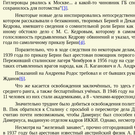
Гитлеровцы рвались к Москве... а какой-то чиновник ГБ сп
сохранилось для потомства"
[3]
.
Некоторые новые дела инспирировались непосредственн
котором рассказывали о беззакониях, творимых Берией и Декан
Кедрова, имевшего сведения о сомнительной роли Берии как 
иному обстояло дело с М. С. Кедровым, которому в самом
голословность предъявленных Кедрову обвинений и указал, ч
года по самоличному приказу Берии
[4]
.
Поразительно, что в ходе следствия по некоторым дела
1939 года по приказу Берии был арестован помощник первого
Переживший сталинские лагеря Чимбуров в 1956 году на суде 
таких отъявленных врагов народа, как Л. Каганович и А. Андр
Показаний на Андреева Родос требовал и от бывших руко
Жданов
[6]
.
Что же касается освобождения заключённых, то здесь
среднего ранга, а также беспартийных учёных. В 1946 году 
11 человек из них стали академиками, а 8 - членами-корреспон
Значительно труднее было добиться освобождения политэм
В. Пик обратился к Сталину с просьбой о пересмотре дела
считаю почти невозможным, чтобы Дамериус был способен 
Дамериуса, выданную отделом кадров ИККИ. Однако, несмотря н
Несмотря на "железный занавес", прочно отгородивший С
в 1937 году был арестован известный австрийский физик А. 