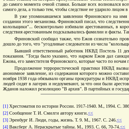
до самого момента очной ставки. Больше всех волновался все
самого дела, а только тем, чтобы следствие не ударило лицом 
В уже упоминавшемся заявлении Фриновского на имя 
создании этого механизма. Фриновский писал, что следственн
колольщики"... бесконтрольно избивали арестованных, в кор
следствия арестованным подсказывались фамилии и факты. Так
Фриновский сообщал также, что Ежов сознательно пров
дошло до того, что "угодливые следователи из числа "кололь
Бывший ответственный работник НКВД Постель 11 декаб
показания. "Тогда было указано, что нарком Ежов дал санкци
Ежова, его заместителя Фриновского, которые часто по ноча
Продолжение террористической практики НКВД вызвал
анонимное заявление, из содержания которого можно состав
ноября 1938 года обязывало органы прокуратуры и НКВД испра
людей сидят в лагерях и недоумевают, за что они были арест
Жданов наложил резолюцию "В архив". В партийных и государ
[1]
Хрестоматия по истории России. 1917-1940. М., 1994. С. 386
[2]
Сообщение Т. И. Смилги автору книги.
<<
[3]
Эренбург И. Люди, годы, жизнь. Т. 9. М., 1967. С. 246.
<<
[4]
Ваксберг А. Нераскрытые тайны. М., 1993. С. 66, 70-74.
<<