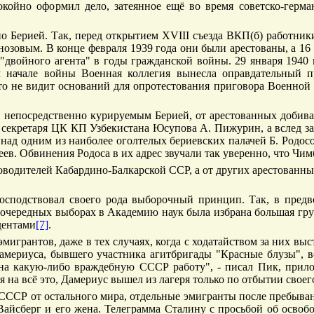
окойно оформил дело, затеянное ещё во время советско-герма
о Берией. Так, перед открытием XVIII съезда ВКП(б) работник
озовым. В конце февраля 1939 года они были арестованы, а 16 
"двойного агента" в годы гражданской войны. 29 января 1940 г
 начале войны Военная коллегия вынесла оправдательный пр
то не видит оснований для опротестования приговора Военной к
м, непосредственно курируемым Берией, от арестованных добив
 секретаря ЦК КП Узбекистана Юсупова А. Пижурин, а вслед за
над одним из наиболее оголтелых бериевских палачей Б. Родосом
еев. Обвинения Родоса в их адрес звучали так уверенно, что Ч
водителей Кабардино-Балкарской ССР, а от других арестованны
 господствовал своего рода выборочный принцип. Так, в пре
на очередных выборах в Академию наук была избрана большая гр
дентами
[7]
.
игрантов, даже в тех случаях, когда с ходатайством за них выс
 Дамериуса, бывшего участника агитбригады "Красные блузы",
на какую-либо враждебную СССР работу", - писал Пик, прил
а всё это, Дамериус вышел из лагеря только по отбытии своего 
ССР от остального мира, отдельные эмигранты после пребывани
Вайсберг и его жена. Телеграмма Сталину с просьбой об освоб