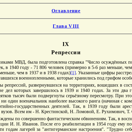
Оглавление
Глава VIII
IX
Репрессии
отниками МВД, была подготовлена справка "Число осуждённых
к, в 1940 году - 71 806 человек (примерно в 5-6 раз меньше, че
меньше, чем в 1937 и в 1938 годах)
[1]
. Указанные цифры расстре
тавшихся военнопленными, которые хранились под грифом особо
 репрессий, развернувшихся на территориях, вошедших в сост
ние дел которых завершилось в 1939 и 1940 годах. За эти два
есятков тысяч были подвергнуты серьёзному пересмотру. При это
и один военачальник наиболее высокого ранга (начиная с комк
ртийно-государственных деятелей. Так, в 1939 году были аре
вузов. Всем им - Н. Крестинской, Н. Ломовой, Е. Рухимович, Т.
дены по совершенно фантастическим обвинениям. Так, в воспоми
ии И. Н. Иванов. После его реабилитации в 1954 году ему по
ти годам лагерей за "антигерманские настроения". "Трудно себ