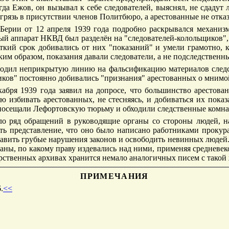
гда Ежов, он вызывал к себе следователей, выяснял, не сдадут 
в грязь в присутствии членов Политбюро, а арестованные не отка
Берии от 12 апреля 1939 года подробно раскрывался механиз
ый аппарат НКВД был разделён на "следователей-колольщиков",
откий срок добивались от них "показаний" и умели грамотно, к
им образом, показания давали следователи, а не подследственн
одил неприкрытую линию на фальсификацию материалов следст
щиков" постоянно добивались "признания" арестованных о мним
ря 1939 года заявил на допросе, что большинство арестован
ю избивать арестованных, не стесняясь, и добиваться их пока
м посещали Лефортовскую тюрьму и обходили следственные комн
о ряд обращений в руководящие органы со стороны людей, на
ить представление, что оно было написано работниками прокур
вить грубые нарушения законов и освободить невинных людей. 
ованы, по какому праву издевались над ними, применяя среднев
ственных архивах хранится немало аналогичных писем с такой 
ПРИМЕЧАНИЯ
.
<<