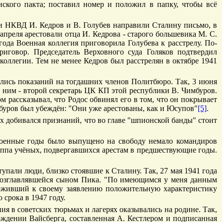
нского пакта; поставил номер и положил в папку, чтобы всё
и НКВД И. Кедров и В. Голубев направили Сталину письмо, в
апреля арестовали отца И. Кедрова - старого большевика М. С.
ода Военная коллегия приговорила Голубева к расстрелу. По-
иговор. Председатель Верховного суда Голяков подтвердил
оллегии. Тем не менее Кедров был расстрелян в октябре 1941
ались показаний на тогдашних членов Политбюро. Так, 3 июня
 ним - второй секретарь ЦК КП этой республики В. Чимбуров.
 рассказывал, что Родос обвинял его в том, что он покрывает
имбуров был убеждён: "Они уже арестованы, как и Юсупов"
[5]
.
х добивался признаний, что во главе "шпионской банды" стоит
двоенные годы было выпущено на свободу немало командиров
уппа учёных, подвергавшихся арестам в предшествующие годы.
тупали люди, близко стоявшие к Сталину. Так, 27 мая 1941 года
 возглавлявшейся сыном Пика. "По имеющимся у меня данным
оживший к своему заявлению положительную характеристику
срока в 1947 году.
я в советских тюрьмах и лагерях оказывались на родине. Так,
ождении Вайсберга, составленная А. Кестлером и подписанная