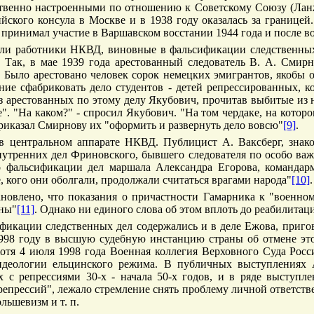
твенно настроенными по отношению к Советскому Союзу (Ланж
йского консула в Москве и в 1938 году оказалась за границей.
 принимал участие в Варшавском восстании 1944 года и после в
яли работники НКВД, виновные в фальсификации следственны
. Так, в мае 1939 года арестованный следователь В. А. Сми
". Было арестовано человек сорок немецких эмигрантов, якоб
ие сфабриковать дело студентов - детей репрессированных, к
з арестованных по этому делу Якубович, прочитав выбитые из не
е". "На каком?" - спросил Якубович. "На том чердаке, на которо
риказал Смирнову их "оформить и развернуть дело вовсю"
[9]
.
в центральном аппарате НКВД. Публицист А. Ваксберг, знак
нутренних дел Фриновского, бывшего следователя по особо в
 о фальсификации дел маршала Александра Егорова, команда
, кого они оболгали, продолжали считаться врагами народа"
[10]
.
новлено, что показания о причастности Гамарника к "военно
ины"
[11]
. Однако ни единого слова об этом вплоть до реабилитац
кации следственных дел содержались и в деле Ежова, пригово
998 году в высшую судебную инстанцию страны об отмене этог
Хотя 4 июля 1998 года Военная коллегия Верховного Суда Рос
идеологии ельцинского режима. В публичных выступлениях 
х с репрессиями 30-х - начала 50-х годов, и в ряде выступл
епрессий", лежало стремление снять проблему личной ответствен
льшевизм и т. п.