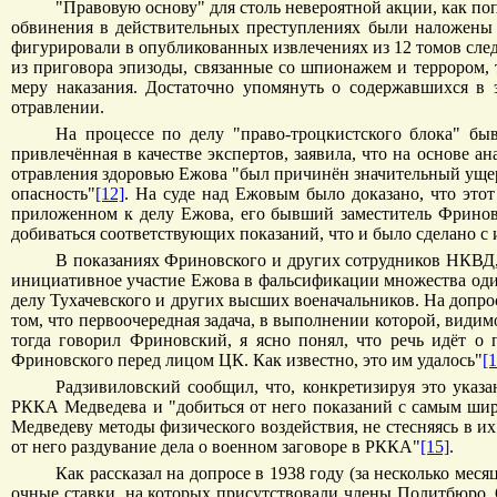
"Правовую основу" для столь невероятной акции, как по
обвинения в действительных преступлениях были наложены 
фигурировали в опубликованных извлечениях из 12 томов следс
из приговора эпизоды, связанные со шпионажем и террором,
меру наказания. Достаточно упомянуть о содержавшихся в 
отравлении.
На процессе по делу "право-троцкистского блока" бы
привлечённая в качестве экспертов, заявила, что на основе а
отравления здоровью Ежова "был причинён значительный ущер
опасность"
[12]
. На суде над Ежовым было доказано, что это
приложенном к делу Ежова, его бывший заместитель Фриновс
добиваться соответствующих показаний, что и было сделано 
В показаниях Фриновского и других сотрудников НКВД, 
инициативное участие Ежова в фальсификации множества один
делу Тухачевского и других высших военачальников. На допр
том, что первоочередная задача, в выполнении которой, видимо
тогда говорил Фриновский, я ясно понял, что речь идёт о 
Фриновского перед лицом ЦК. Как известно, это им удалось"
[1
Радзивиловский сообщил, что, конкретизируя это ука
РККА Медведева и "добиться от него показаний с самым шир
Медведеву методы физического воздействия, не стесняясь в и
от него раздувание дела о военном заговоре в РККА"
[15]
.
Как рассказал на допросе в 1938 году (за несколько ме
очные ставки, на которых присутствовали члены Политбюро. О