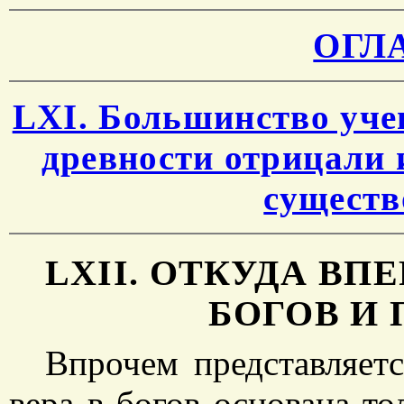
ОГЛ
LXI. Большинство уче
древности отрицали 
существ
LXII. ОТКУДА ВП
БОГОВ И
Впрочем представляетс
вера в богов основана т