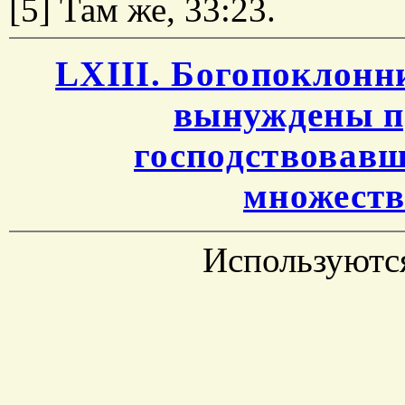
[5] Там же, 33:23.
LXIIІ. Богопоклонн
вынуждены п
господствовавш
множеств
Используютс