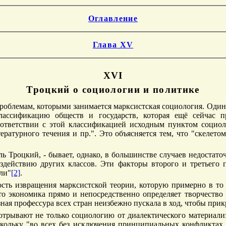
Оглавление
Глава XV
XVI
Троцкий о социологии и политике
облемам, которыми занимается марксистская социология. Один 
лассификацию обществ и государств, которая ещё сейчас пр
оответствии с этой классификацией исходным пунктом социол
итературного течения и пр.". Это объясняется тем, что "скеле
ь Троцкий, - бывает, однако, в большинстве случаев недостаточ
воздействию других классов. Эти факторы второго и третьего 
ли"
[2]
.
ость извращения марксистской теории, которую примерно в т
о экономика прямо и непосредственно определяет творчество 
зная профессура всех стран неизбежно пускала в ход, чтобы п
отрывают не только социологию от диалектического материализ
оскольку "во всех без исключения принципиальных конфликтах