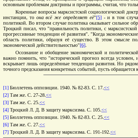
основным проблемам доктрины и программы, считая, что тольк
Коренные вопросы марксистской социологической доктри
инстанции, то
она всё же определяет её
"
[5]
- и в том случа
политикой. Во втором случае политика оказывает сильное обр
Троцкий писал, что "правильность политики, с марксистской 
прогрессивные тенденции её развития". "Когда экономически
область политики, образуя её существо. В этом смысле по
экономической действительностью"
[6]
.
Осознание и обобщение экономической и политической 
важно помнить, что "исторический прогноз всегда условен, 
вскрывает лишь определённые тенденции развития. Но рядом
точного предсказания конкретных событий, пусть обращается 
[1]
Бюллетень оппозиции. 1940. № 82-83. С. 17.
<<
[2]
Там же. С. 27-28.
<<
[3]
Там же. С. 25.
<<
[4]
Троцкий Л. Д. В защиту марксизма. С. 105.
<<
[5]
Бюллетень оппозиции. 1940. № 82-83. С. 25.
<<
[6]
Там же. С. 27.
<<
[7]
Троцкий Л. Д. В защиту марксизма. С. 191-192.
<<