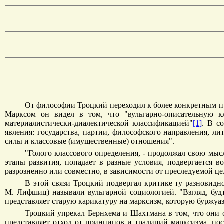
От философии Троцкий переходил к более конкретным пр
Марксом он видел в том, что "вульгарно-описательную к
материалистически-диалектической классификацией"
[1]
. В с
явления: государства, партии, философского направления, л
силы и классовые (имущественные) отношения".
"Голого классового определения, - продолжал свою мысл
этапы развития, попадает в разные условия, подвергается 
разрозненно или совместно, в зависимости от преследуемой це
В этой связи Троцкий подвергал критике ту разновидн
М. Лифшиц) называли вульгарной социологией. "Взгляд, будт
представляет старую карикатуру на марксизм, которую буржуа
Троцкий упрекал Бернхема и Шахтмана в том, что они 
представляет отход от принципов и традиций марксизма, п