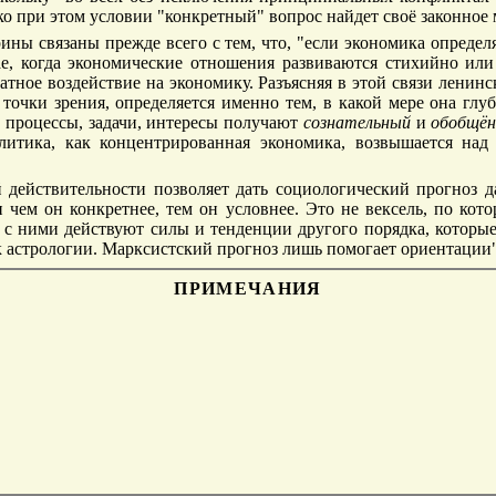
о при этом условии "конкретный" вопрос найдет своё законное
ны связаны прежде всего с тем, что, "если экономика определя
е, когда экономические отношения развиваются стихийно или 
атное воздействие на экономику. Разъясняя в этой связи лени
точки зрения, определяется именно тем, в какой мере она глуб
е процессы, задачи, интересы получают
сознательный
и
обобщё
литика, как концентрированная экономика, возвышается над
действительности позволяет дать социологический прогноз д
и чем он конкретнее, тем он условнее. Это не вексель, по ко
 с ними действуют силы и тенденции другого порядка, которые
к астрологии. Марксистский прогноз лишь помогает ориентации
ПРИМЕЧАНИЯ