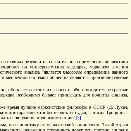
из главных результатов сознательного применения диалектики
оцветает на университетских кафедрах, марксизм заменил
огического анализа "является
классовое
определение данного
том и мышечной системой общества являются производительные
но, ибо класс состоит из разных слоёв, проходит через разные
порядка необходимо бывает привлекать для полноты анализа,
о же время лучшие марксистские философы в СССР (Д. Лукач,
композитора или хотя бы вердикты судьи, - писал Троцкий, -
рикрыть свою умственную импотенцию"
[3]
.
ма, но и политику от марксистской социологии. Такой отрыв
 марксисты неизменно стремились повернуть партию лицом к