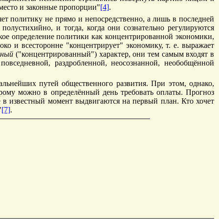
 место и законные пропорции"
[4]
.
ет политику не прямо и непосредственно, а лишь в последней
полустихийно, и тогда, когда они сознательно регулируются
нское определение политики как концентрированной экономики,
око и всесторонне "концентрирует" экономику, т. е. выражает
нный
("концентрированный") характер, они тем самым входят в
 повседневной, раздробленной, неосознанной, необобщённой
альнейших путей общественного развития. При этом, однако,
торому можно в определённый день требовать оплаты. Прогноз
 в известный момент выдвигаются на первый план. Кто хочет
"
[7]
.