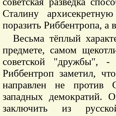
советская разведка спос
Сталину архисекретну
поразить Риббентропа, а в
Весьма тёплый харак
предмете, самом щекотл
советской "дружбы", -
Риббентроп заметил, чт
направлен не против 
западных демократий. О
заключить из русско