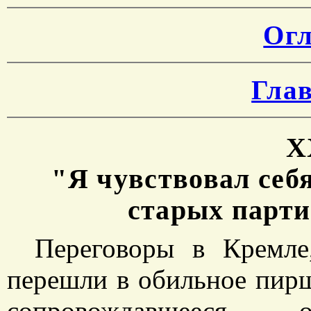
Огл
Гла
X
"Я чувствовал себ
старых парт
Переговоры в Кремле
перешли в обильное пирш
сопровождавшееся 