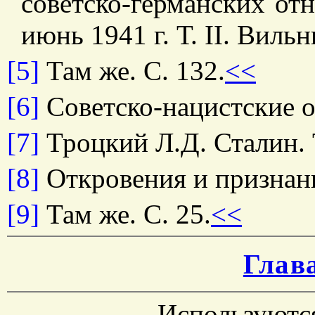
советско-германских отн
июнь 1941 г. Т. II. Вильн
[5]
Там же. С. 132.
<<
[6]
Советско-нацистские о
[7]
Троцкий Л.Д. Сталин. Т.
[8]
Откровения и признани
[9]
Там же. С. 25.
<<
Глав
Используютс