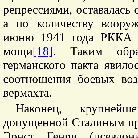
репрессиями, оставалась 
а по количеству воору
июню 1941 года РККА у
мощи
[18]
. Таким образ
германского пакта явило
соотношения боевых во
вермахта.
Наконец, крупнейш
допущенной Сталиным при
Эрнст Генри (псевдон