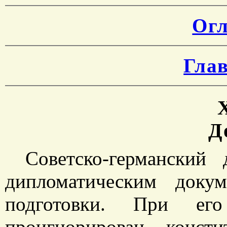
Огл
Гла
Д
Советско-германский
дипломатическим доку
подготовки. При ег
проигнорирован консти