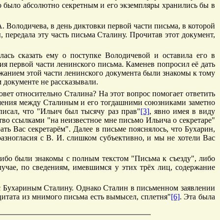
мо было абсолютно секретным и его экземпляры хранились бы в
. Володичева, в день диктовки первой части письма, в которой
передала эту часть письма Сталину. Прочитав этот документ,
лась сказать ему о поступке Володичевой и оставила его в
ия первой части ленинского письма. Каменев попросил её дать
ржанием этой части ленинского документа были знакомы к тому
 документе не рассказывали.
овет относительно Сталина? На этот вопрос помогает ответить
ошения между Сталиным и его тогдашними союзниками заметно
исал, что "Ильич был тысячу раз прав"
[3]
, явно имея в виду
тво ссылками "на неизвестное мне письмо Ильича о секретаре"
рать Вас секретарём". Далее в письме пояснялось, что Бухарин,
азногласия с В. И. слишком субъективно, и мы не хотели Вас
либо были знакомы с полным текстом "Письма к съезду", либо
лучае, по сведениям, имевшимся у этих трёх лиц, содержание
 с Бухариным Сталину. Однако Сталин в письменном заявлении
 цитата из мнимого письма есть вымысел, сплетня"
[6]
. Эта была