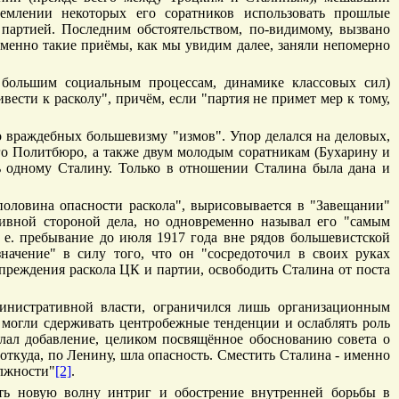
млении некоторых его соратников использовать прошлые
партией. Последним обстоятельством, по-видимому, вызвано
менно такие приёмы, как мы увидим далее, заняли непомерно
 большим социальным процессам, динамике классовых сил)
ести к расколу", причём, если "партия не примет мер к тому,
 враждебных большевизму "измов". Упор делался на деловых,
го Политбюро, а также двум молодым соратникам (Бухарину и
ь одному Сталину. Только в отношении Сталина была дана и
половина опасности раскола", вырисовывается в "Завещании"
тивной стороной дела, но одновременно называл его "самым
 е. пребывание до июля 1917 года вне рядов большевистской
ачение" в силу того, что он "сосредоточил в своих руках
преждения раскола ЦК и партии, освободить Сталина от поста
министративной власти, ограничился лишь организационным
 могли сдерживать центробежные тенденции и ослаблять роль
лал добавление, целиком посвящённое обоснованию совета о
ткуда, по Ленину, шла опасность. Сместить Сталина - именно
олжности"
[2]
.
ать новую волну интриг и обострение внутренней борьбы в