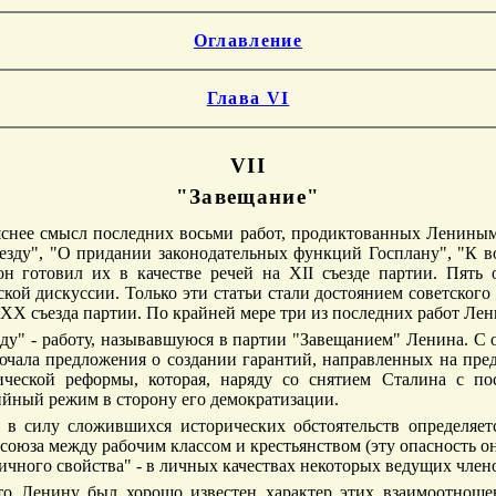
Оглавление
Глава VI
VII
"Завещание"
снее смысл последних восьми работ, продиктованных Лениным 
съезду", "О придании законодательных функций Госплану", "К 
он готовил их в качестве речей на XII съезде партии. Пять 
кой дискуссии. Только эти статьи стали достоянием советского 
XX съезда партии. По крайней мере три из последних работ Лен
езду" - работу, называвшуюся в партии "Завещанием" Ленина. С
ключала предложения о создании гарантий, направленных на пре
ческой реформы, которая, наряду со снятием Сталина с по
ийный режим в сторону его демократизации.
 в силу сложившихся исторических обстоятельств определяетс
союза между рабочим классом и крестьянством (эту опасность 
 личного свойства" - в личных качествах некоторых ведущих чл
что Ленину был хорошо известен характер этих взаимоотно