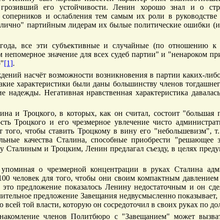
грозивший его устойчивости. Ленин хорошо знал и о стре
 соперников и ослабления тем самым их роли в руководстве 
у лично" партийным лидерам их былые политические ошибки (и
года, все эти субъективные и случайные (по отношению к
 непомерное значение для всех судеб партии" и "ненароком прив
о"
[1]
.
ждений насчёт возможности возникновения в партии каких-либо
акие характеристики были даны большинству членов тогдашне
ие надежды. Негативная нравственная характеристика давалас
а и Троцкого, в которых, как он считал, состоит "большая 
сть Троцкого и его чрезмерное увлечение чисто администра
 того, чтобы ставить Троцкому в вину его "небольшевизм", т.
льные качества Сталина, способные приобрести "решающее зн
ду Сталиным и Троцким, Ленин предлагал съезду, в целях преду
, упоминая о чрезмерной концентрации в руках Сталина ад
00 человек для того, чтобы они своим компактным давлением
 это предложение показалось Ленину недостаточным и он сде
чительное предложение Завещания недвусмысленно показывает, о
 его всей той власти, которую он сосредоточил в своих руках по д
ознакомление членов Политбюро с "Завещанием" может вызв