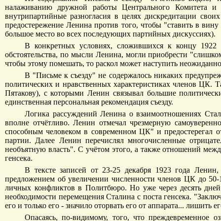
налаживанию дружной работы Центрального Комитета и 
внутрипартийные разногласия в целях дискредитации своих
предостережение Ленина против того, чтобы "ставить в вин
большое место во всех последующих партийных дискуссиях).
В конкретных условиях, сложившихся к концу 1922 
обстоятельства, по мысли Ленина, могли приобрести "слишком
чтобы этому помешать, то раскол может наступить неожиданн
В "Письме к съезду" не содержалось никаких предупре
политических и нравственных характеристиках членов ЦК. Т
Пятакову), с которыми Ленин связывал большие политическ
единственная персональная рекомендация съезду.
Логика рассуждений Ленина о взаимоотношениях Сталин
вполне отчётливо. Ленин отмечал чрезмерную самоуверенно
способным человеком в современном ЦК" и предостерегал от
партии. Далее Ленин перечислял многочисленные отрицате
необъятную власть". С учётом этого, а также отношений меж
генсека.
В тексте записей от 23-25 декабря 1923 года Ленин
предложением об увеличении численности членов ЦК до 50-1
личных конфликтов в Политбюро. Но уже через десять дней
необходимости перемещения Сталина с поста генсека. "Заклю
его и только его - значило оторвать его от аппарата... лишить
Опасаясь, по-видимому, того, что преждевременное 