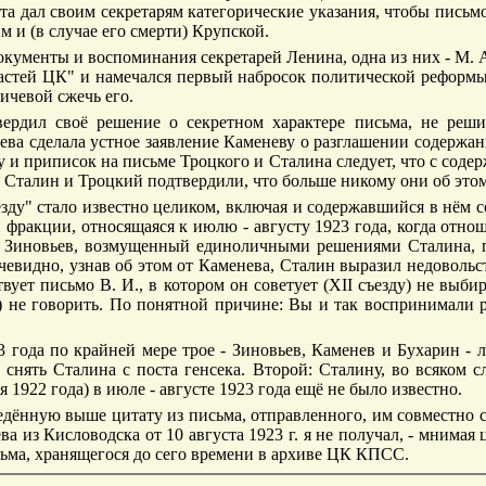
та дал своим секретарям категорические указания, чтобы пись
 и (в случае его смерти) Крупской.
кументы и воспоминания секретарей Ленина, одна из них - М. А
астей ЦК" и намечался первый набросок политической реформы, 
ичевой сжечь его.
ердил своё решение о секретном характере письма, не реши
иева сделала устное заявление Каменеву о разглашении содержан
 и приписок на письме Троцкого и Сталина следует, что с соде
Сталин и Троцкий подтвердили, что больше никому они об этом
зду" стало известно целиком, включая и содержавшийся в нём с
 фракции, относящаяся к июлю - августу 1923 года, когда отн
я Зиновьев, возмущенный единоличными решениями Сталина, п
евидно, узнав об этом от Каменева, Сталин выразил недовольс
вует письмо В. И., в котором он советует (XII съезду) не выби
.) не говорить. По понятной причине: Вы и так воспринимали р
3 года по крайней мере трое - Зиновьев, Каменев и Бухарин - 
 снять Сталина с поста генсека. Второй: Сталину, во всяком с
 1922 года) в июле - августе 1923 года ещё не было известно.
иведённую выше цитату из письма, отправленного, им совместно
а из Кисловодска от 10 августа 1923 г. я не получал, - мнимая
ьма, хранящегося до сего времени в архиве ЦК КПСС.