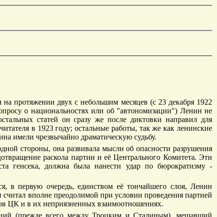
на протяжении двух с небольшим месяцев (с 23 декабря 1922
вопросу о национальностях или об "автономизации") Ленин не
остальных статей он сразу же после диктовки направил для
читателя в 1923 году; остальные работы, так же как ленинские
ина имели чрезвычайно драматическую судьбу.
 одной стороны, она развивала мысли об опасности разрушения
дотвращение раскола партии и её Центрального Комитета. Эти
ста генсека, должна была нанести удар по бюрократизму -
я, в первую очередь, единством её тончайшего слоя, Ленин
он считал вполне преодолимой при условии проведения партией
енов ЦК и в их неприязненных взаимоотношениях.
шений (прежде всего между Троцким и Сталиным), мешавший