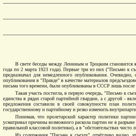
В свете беседы между Лениным и Троцким становится я
года по 2 марта 1923 года). Первые три из них ("Письмо к 
предназначал для немедленного опубликования. Очевидно, 
опубликования в "Правде" в качестве материалов предсъездовс
письма того времени, были опубликованы в СССР лишь после 
Такая участь постигла, в первую очередь, "Письмо к съ
единства в рядах старой партийной гвардии, а с другой - в
предложения составили в своей совокупности план полити
государственному и партийному и резко изменить внутрипарт
Понимая, что пролетарский характер политики партии
усматривал причины возможного раскола партии не в разрыве 
правильной классовой политики), а в "обстоятельствах чисто
Из содержания "Письма к съезду" отчётливо видно, 