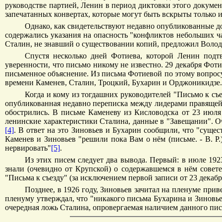
руководстве партией, Ленин в период диктовки этого докумен
запечатанных конвертах, которые могут быть вскрыты только им
Однако, как свидетельствуют недавно опубликованные до
содержались указания на опасность "конфликтов небольших ч
Сталин, не знавший о существовании копий, предложил Волод
Спустя несколько дней Фотиева, которой Ленин подтв
уверенности, что письмо никому не известно. 29 декабря Фот
письменное объяснение. Из письма Фотиевой по этому вопросу
времени Каменев, Сталин, Троцкий, Бухарин и Орджоникидзе. 
Когда и кому из тогдашних руководителей "Письмо к съе
опубликованная недавно переписка между лидерами правящей
обострились. В письме Каменеву из Кисловодска от 23 июл
ленинские характеристики Сталина, данные в "Завещании". Оч
[4]
. В ответ на это Зиновьев и Бухарин сообщили, что "сущест
Каменев и Зиновьев "решили пока Вам о нём (письме. - В. Р
нервировать"
[5]
.
Из этих писем следует два вывода. Первый: в июле 192
знали (очевидно от Крупской) о содержавшемся в нём совете
"Письма к съезду" (за исключением первой записи от 23 декабря
Позднее, в 1926 году, Зиновьев зачитал на пленуме пр
пленуму утверждал, что "никакого письма Бухарина и Зиновьев
очередная ложь Сталина, опровергаемая наличием данного пис