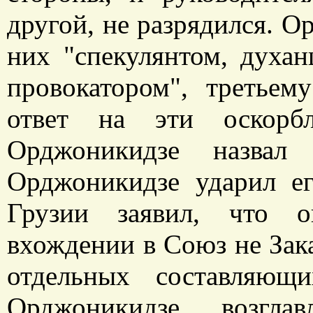
другой, не разрядился. О
них "спекулянтом, духан
провокатором", третьем
ответ на эти оскорб
Орджоникидзе назвал 
Орджоникидзе ударил е
Грузии заявил, что о
вхождении в Союз не Зака
отдельных составляющ
Орджоникидзе, возгла