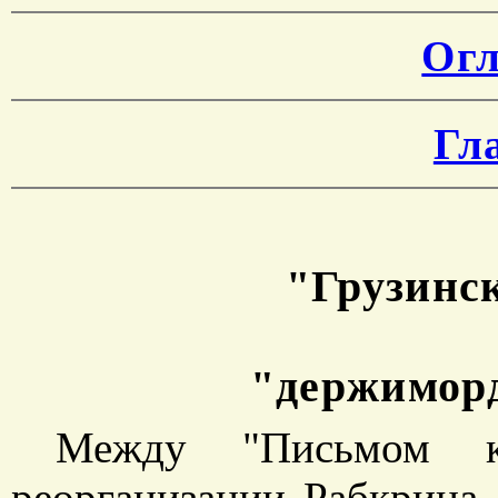
Огл
Гл
"Грузинс
"держимор
Между "Письмом к
реорганизации Рабкрина