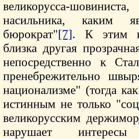
великорусса-шовинист
насильника, каким я
бюрократ"
[7]
. К этим к
близка другая прозрачна
непосредственно к Стал
пренебрежительно швыр
национализме" (тогда ка
истинным не только "со
великорусским держиморд
нарушает интересы 